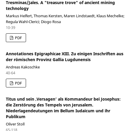
Tresminas/Jales. A "treasure trove" of ancient mining
technology
Markus Helfert, Thomas Kersten, Maren Lindstaedt, Klaus Mechelke;
Regula Wahl-Clerici; Diogo Rosa
10-39
PDF
Annotationes Epigraphicae XIII. Zu einigen Inschriften aus
der römischen Provinz Gallia Lugdunensis
Andreas Kakoschke
40-64
PDF
Titus und sein ‚Versagen‘ als Kommandeur bei Josephus:
die Zerstörung des Tempels von Jerusalem.
Niederlagendeutungen im Bellum Iudaicum und ihr
Publikum
Oliver Stoll
65-118