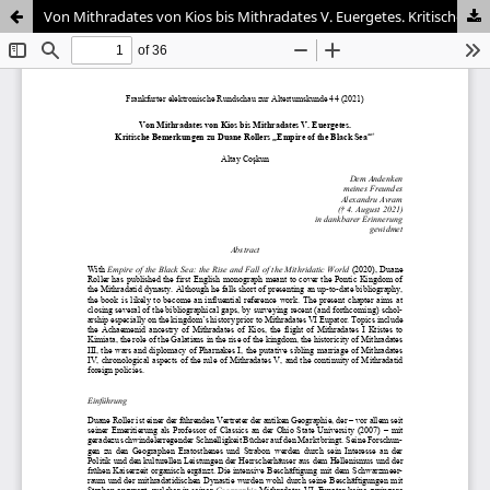
Von Mithradates von Kios bis Mithradates V. Euergetes. Kritische Bemerkungen zu Duane Rollers „Empire of the Black Sea“